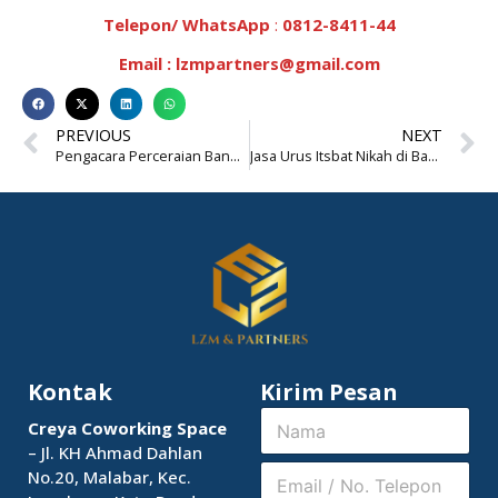
Telepon/ WhatsApp
:
0812-8411-44
Email :
lzmpartners@gmail.com
PREVIOUS
NEXT
Pengacara Perceraian Bandung Barat
Jasa Urus Itsbat Nikah di Bandung
Kontak
Kirim Pesan
N
Creya Coworking Space
a
– Jl. KH Ahmad Dahlan
m
E
No.20, Malabar, Kec.
a
m